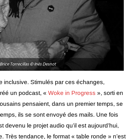
Brice Torrecillas © Inès Desnot
ure inclusive. Stimulés par ces échanges,
 créé un podcast, «
Woke in Progress
», sorti en
lousains pensaient, dans un premier temps, se
emps, ils se sont envoyé des mails. Une fois
t devenu le projet audio qu’il est aujourd’hui,
e. Très tendance, le format « table ronde » n’est