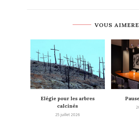
VOUS AIMERE
c : « Pour
Elégie pour les arbres
Pause
..
calcinés
2
25 juillet 2026