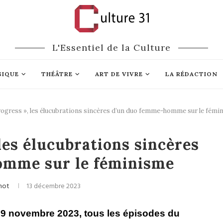
L'Essentiel de la Culture
SIQUE
THÉÂTRE
ART DE VIVRE
LA RÉDACTION
rogress », les élucubrations sincères d’un duo femme-homme sur le fémi
Médias
Culture
les élucubrations sincères
omme sur le féminisme
not
13 décembre 2023
19 novembre 2023, tous les épisodes du