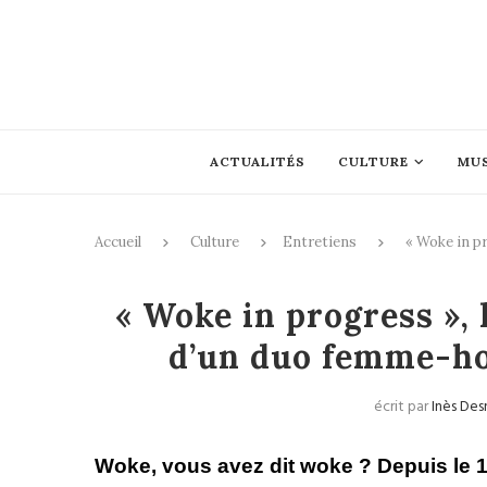
ACTUALITÉS
CULTURE
MU
Accueil
Culture
Entretiens
« Woke in p
Entretiens
« Woke in progress », 
d’un duo femme-h
écrit par
Inès Des
Woke, vous avez dit woke ?
Depuis le 