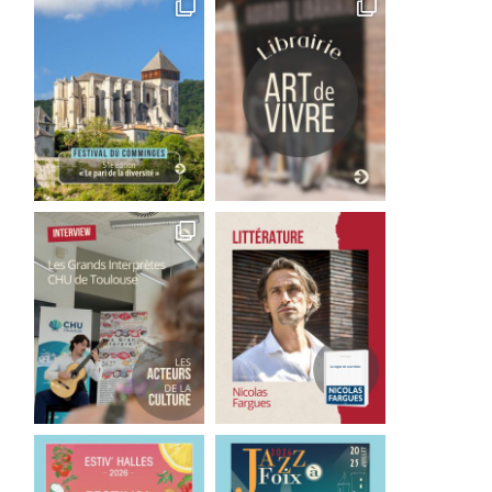
Eva Kristina Mindszenti
À Colomiers, un voyage
expose l’hôpital et ses
plus près de...
fantômes...
7 juillet 2026
12 juillet 2026