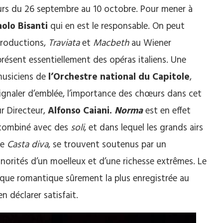
ours du 26 septembre au 10 octobre. Pour mener à
olo Bisanti
qui en est le responsable. On peut
 productions,
Traviata
et
Macbeth
au Wiener
 présent essentiellement des opéras italiens. Une
 musiciens de
l’Orchestre national du Capitole
,
 signaler d’emblée, l’importance des chœurs dans cet
ur Directeur,
Alfonso Caiani.
Norma
est en effet
, combiné avec des
soli
, et dans lequel les grands airs
le
Casta diva
, se trouvent soutenus par un
orités d’un moelleux et d’une richesse extrêmes. Le
roque romantique sûrement la plus enregistrée au
n déclarer satisfait.