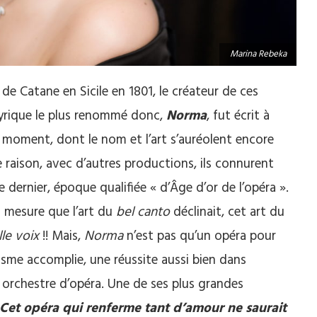
Marina Rebeka
 de Catane en Sicile en 1801, le créateur de ces
lyrique le plus renommé donc,
Norma
, fut écrit à
u moment, dont le nom et l’art s’auréolent encore
e raison, avec d’autres productions, ils connurent
dernier, époque qualifiée « d’Âge d’or de l’opéra ».
 à mesure que l’art du
bel canto
déclinait, cet art du
lle voix
!! Mais,
Norma
n’est pas qu’un opéra pour
sme accomplie, une réussite aussi bien dans
n orchestre d’opéra. Une de ses plus grandes
 Cet opéra qui renferme tant d’amour ne saurait