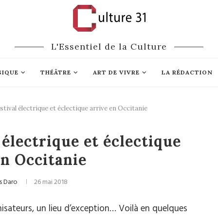
L'Essentiel de la Culture
SIQUE
THÉÂTRE
ART DE VIVRE
LA RÉDACTION
tival électrique et éclectique arrive en Occitanie
Festivals
électrique et éclectique
en Occitanie
s Daro
26 mai 2018
nisateurs, un lieu d’exception…
Voilà en quelques