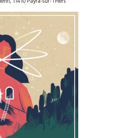
nri, 11410 Payra-sur- l’Hers