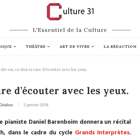
L'Essentiel de la Culture
SIQUE
THÉÂTRE
ART DE VIVRE
LA RÉDACTION
a, dit-on, ce don si rare d’écouter avec les yeux.
ique classique
rare d’écouter avec les yeux.
Grialou
2 janvier 2018
 le pianiste Daniel Barenboim donnera un récital
20h, dans le cadre du cycle
Grands Interprètes
.