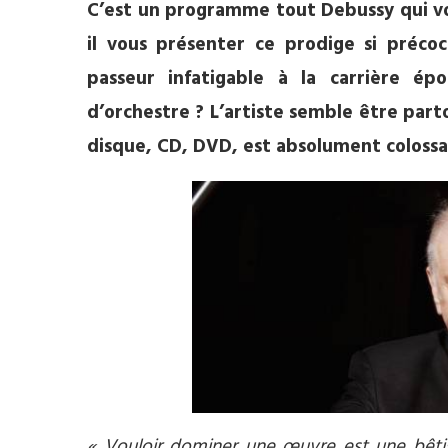
C’est un programme tout Debussy qui vous
il vous présenter ce prodige si préco
passeur infatigable à la carrière ép
d’orchestre ? L’artiste semble être parto
disque, CD, DVD, est absolument colossa
« Vouloir dominer une œuvre est une bêtise.