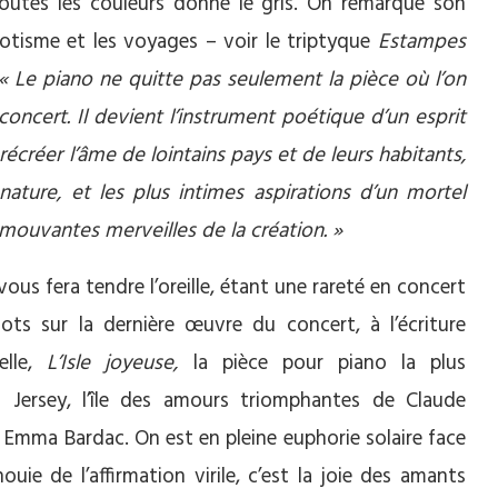
utes les couleurs donne le gris. On remarque son
’exotisme et les voyages – voir le triptyque
Estampes
« Le piano ne quitte pas seulement la pièce où l’on
e concert. Il devient l’instrument poétique d’un esprit
récréer l’âme de lointains pays et de leurs habitants,
ature, et les plus intimes aspirations d’un mortel
ouvantes merveilles de la création. »
vous fera tendre l’oreille, étant une rareté en concert
s sur la dernière œuvre du concert, à l’écriture
elle,
L’Isle joyeuse,
la pièce pour piano la plus
t Jersey, l’île des amours triomphantes de Claude
Emma Bardac. On est en pleine euphorie solaire face
ouie de l’affirmation virile, c’est la joie des amants