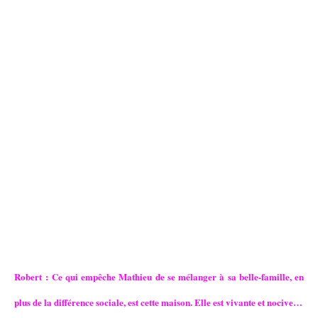
yeux de tous et il a écrit un roman. On ne sait pas s’il a de la valeur ou pas ;
moi j’aimerais croire qu’il a réussi à sortir quelque chose d’intéressant et
qu’il a progressé. Il ne pourra pas jouir de ce moment-là, ça lui est interdit.
Et s’ajoute à cela le fait qu’il ne pourra pas rejoindre la femme qu’il aime.
La damnation est là. C’était important que le héros paye, que cette fin soit
plus tragique que la mort. L’amour qu’il a pour le personnage d’Ana
Girardot, Alice, devait, selon moi, être sincère. En fait il est aliéné dans le
regard des autres : il est prêt à disparaître pour qu’elle conserve l’image
intacte d’un homme idéal de ce personnage talentueux. Il devient un
fantôme à la fin. J’espère que le film est crédible, réali
ste.
Robert : Ce qui empêche Mathieu de se mélanger à sa belle-famille, en
plus de la différence sociale, est cette maison. Elle est vivante et nocive…