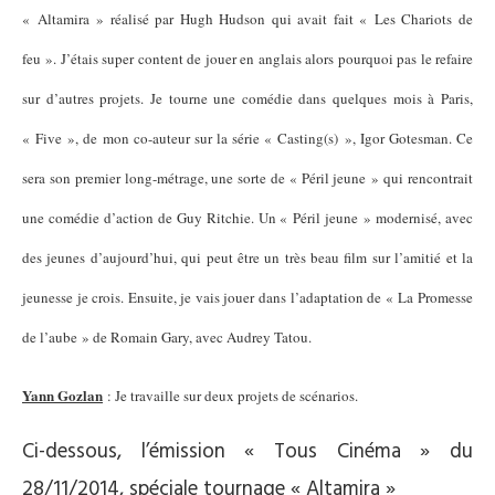
« Altamira » réalisé par Hugh Hudson qui avait fait « Les Chariots de
feu ». J’étais super content de jouer en anglais alors pourquoi pas le refaire
sur d’autres projets. Je tourne une comédie dans quelques mois à Paris,
« Five », de mon co-auteur sur la série « Casting(s) », Igor Gotesman. Ce
sera son premier long-métrage, une sorte de « Péril jeune » qui rencontrait
une comédie d’action de Guy Ritchie. Un « Péril jeune » modernisé, avec
des jeunes d’aujourd’hui, qui peut être un très beau film sur l’amitié et la
jeunesse je crois. Ensuite, je vais jouer dans l’adaptation de « La Promesse
de l’aube » de Romain Gary, avec Audrey Tatou.
Yann Gozlan
: Je travaille sur deux projets de scénarios.
Ci-dessous, l’émission « Tous Cinéma » du
28/11/2014, spéciale tournage « Altamira »