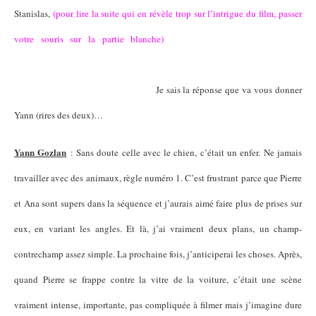
Stanislas,
(pour lire la suite qui en révèle trop sur l’intrigue du film, passer
votre souris sur la partie blanche)
quand il réalise qu’il l’a tué.
Involontairement ou volontairement on ne sait pas, mais c’était le choc de
comprendre qu’il est vraiment mort
.
Je sais la réponse que va vous donner
Yann (rires des deux)…
Yann Gozlan
: Sans doute celle avec le chien, c’était un enfer. Ne jamais
travailler avec des animaux, règle numéro 1. C’est frustrant parce que Pierre
et Ana sont supers dans la séquence et j’aurais aimé faire plus de prises sur
eux, en variant les angles. Et là, j’ai vraiment deux plans, un champ-
contrechamp assez simple. La prochaine fois, j’anticiperai les choses. Après,
quand Pierre se frappe contre la vitre de la voiture, c’était une scène
vraiment intense, importante, pas compliquée à filmer mais j’imagine dure