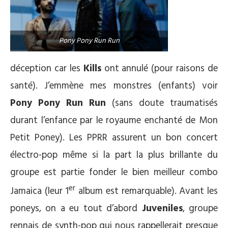
Pony Pony Run Run
déception car les
Kills
ont annulé (pour raisons de
santé). J’emmène mes monstres (enfants) voir
Pony Pony Run Run
(sans doute traumatisés
durant l’enfance par le royaume enchanté de Mon
Petit Poney). Les PPRR assurent un bon concert
électro-pop même si la part la plus brillante du
groupe est partie fonder le bien meilleur combo
er
Jamaica (leur 1
album est remarquable). Avant les
poneys, on a eu tout d’abord
Juveniles
, groupe
rennais de synth-pop qui nous rappellerait presque