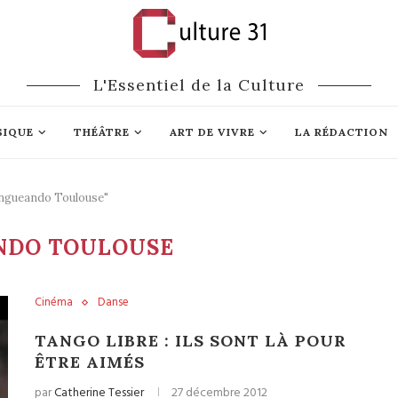
L'Essentiel de la Culture
SIQUE
THÉÂTRE
ART DE VIVRE
LA RÉDACTION
angueando Toulouse"
NDO TOULOUSE
Cinéma
Danse
TANGO LIBRE : ILS SONT LÀ POUR
ÊTRE AIMÉS
par
Catherine Tessier
27 décembre 2012