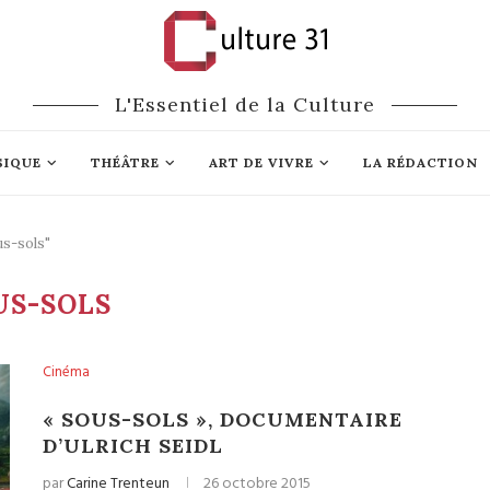
L'Essentiel de la Culture
SIQUE
THÉÂTRE
ART DE VIVRE
LA RÉDACTION
us-sols"
US-SOLS
Cinéma
« SOUS-SOLS », DOCUMENTAIRE
D’ULRICH SEIDL
par
Carine Trenteun
26 octobre 2015