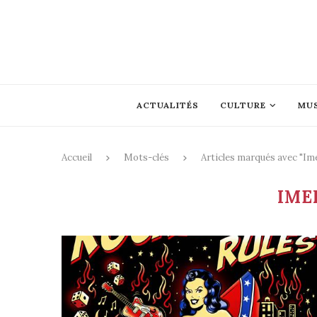
ACTUALITÉS
CULTURE
MU
Accueil
Mots-clés
Articles marqués avec "Im
IME