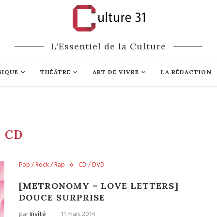
L'Essentiel de la Culture
SIQUE
THÉÂTRE
ART DE VIVRE
LA RÉDACTION
CD
Pop / Rock / Rap
CD / DVD
[METRONOMY – LOVE LETTERS]
DOUCE SURPRISE
par
Invité
11 mars 2014