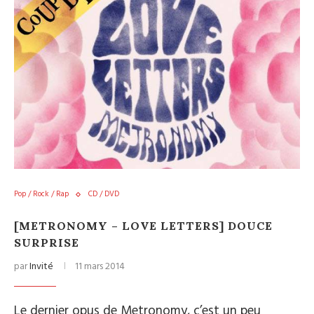
Pop / Rock / Rap
CD / DVD
[METRONOMY – LOVE LETTERS] DOUCE
SURPRISE
par
Invité
11 mars 2014
Le dernier opus de Metronomy, c’est un peu