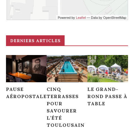
Voir sur la Carte
Powered by
Leaflet
— Data by OpenStreetMap
Thé et café
Cerise sur la yourte
2 Rue du Coq d'Inde, Toulouse, France
DERNIERS ARTICLES
Voir sur la Carte
Les belles vitrines
Pipia et Compagnie
PAUSE
CINQ
LE GRAND-
54 Rue des Filatiers, Toulouse, France
AÉROPOSTALE
TERRASSES
ROND PASSE À
POUR
TABLE
SAVOURER
Voir sur la Carte
L’ÉTÉ
TOULOUSAIN