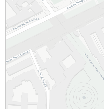
45 Rue du Taur, 31000 Toulouse, France
Voir sur la Carte
Epiceries fines
La Nonna Lina
6 Rue Victor Hugo, Toulouse
Voir sur la Carte
Street Food et cuisine du monde
Spice Palatte
2 Rue Joutx Aigues, Toulouse, France