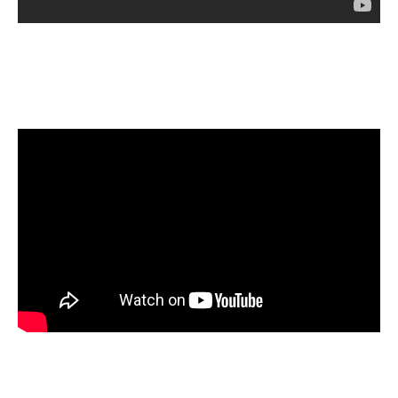
.
.
.