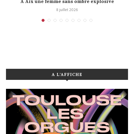
A Aix une femme sans ombre explosive
C
8 juillet 2026
A L’AFFICHE