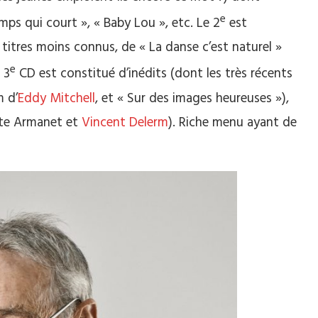
e
ps qui court », « Baby Lou », etc. Le 2
est
8 titres moins connus, de « La danse c’est naturel »
e
 3
CD est constitué d’inédits (dont les très récents
m d’
Eddy Mitchell
, et « Sur des images heureuses »),
ette Armanet et
Vincent Delerm
). Riche menu ayant de