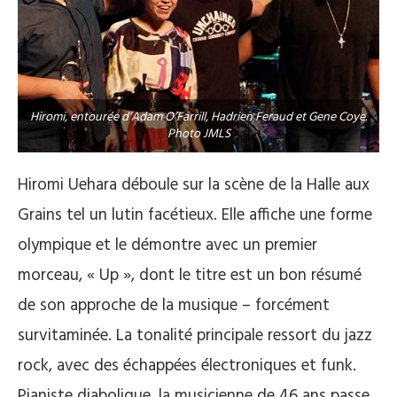
Hiromi, entourée d’Adam O’Farrill, Hadrien Feraud et Gene Coye.
Photo JMLS
Hiromi Uehara déboule sur la scène de la Halle aux
Grains tel un lutin facétieux. Elle affiche une forme
olympique et le démontre avec un premier
morceau, « Up », dont le titre est un bon résumé
de son approche de la musique – forcément
survitaminée. La tonalité principale ressort du jazz
rock, avec des échappées électroniques et funk.
Pianiste diabolique, la musicienne de 46 ans passe