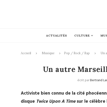
ACTUALITÉS
CULTURE
MU
Accueil
Musique
Pop / Rock / Rap
Un a
Pop
Un autre Marseil
écrit par
Bertrand La
Activiste bien connu de la cité phocéenn
disque
Twice Upon A Time
sur le célèbre 