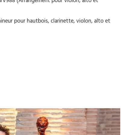
WV988 (Arrangement pour violon, alto et
neur pour hautbois, clarinette, violon, alto et