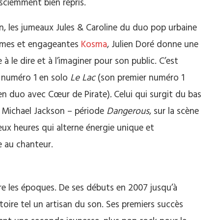
 sciemment bien repris.
n, les jumeaux Jules & Caroline du duo pop urbaine
times et engageantes
Kosma
, Julien Doré donne une
 le dire et à l’imaginer pour son public. C’est
 numéro 1 en solo
Le Lac
(son premier numéro 1
 en duo avec Cœur de Pirate)
.
Celui qui surgit du bas
un Michael Jackson – période
Dangerous
, sur la scène
eux heures qui alterne énergie unique et
e au chanteur.
re les époques. De ses débuts en 2007 jusqu’à
toire tel un artisan du son. Ses premiers succès