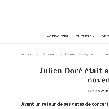
ACTUALITÉS
CULTURE
MU
Accueil
Musique
Chanson Française
Ju
Cha
Julien Doré était a
nove
écrit par
Willi
Avant un retour de ses dates de concert