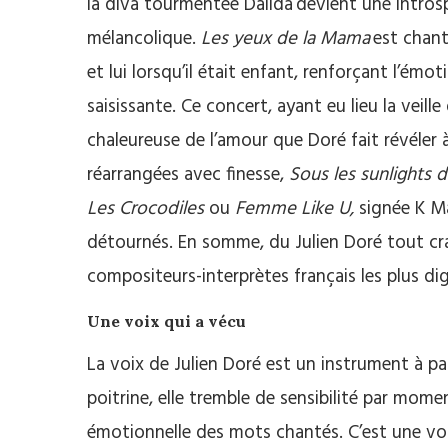
la diva tourmentée Dalida
devient une introsp
mélancolique.
Les yeux de la Mama
est chant
et lui lorsqu’il était enfant, renforçant l’émo
saisissante. Ce concert, ayant eu lieu la veil
chaleureuse de l’amour que Doré fait révéler 
réarrangées avec finesse,
Sous les sunlights 
Les Crocodiles
ou
Femme Like U,
signée K Ma
détournés. En somme, du Julien Doré tout crac
compositeurs-interprètes français les plus di
Une voix qui a vécu
La voix de Julien Doré est un instrument à pa
poitrine, elle tremble de sensibilité par mome
émotionnelle des mots chantés. C’est une voi