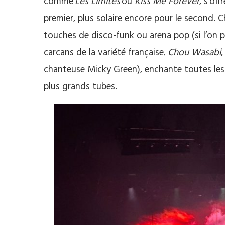
comme
Les Limites
ou
Kiss Me Forever
, s’of
premier, plus solaire encore pour le second. 
touches de disco-funk ou arena pop (si l’on p
carcans de la variété française
. Chou Wasabi
,
chanteuse Micky Green), enchante toutes les
plus grands tubes.