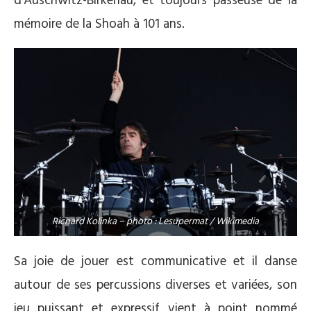
d’Auschwitz-Birkenau, et toujours passeuse de la
mémoire de la Shoah à 101 ans.
Richard Kolinka – photo : Lesupermat / Wikimedia
Sa joie de jouer est communicative et il danse
autour de ses percussions diverses et variées, son
jeu puissant et expressif vient à point nommé