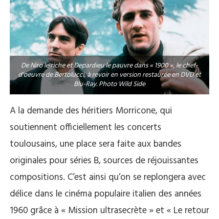
De Niro le riche et Depardieu le pauvre dans « 1900 », le chef-
d’oeuvre de Bertolucci, à revoir en version restaurée en DVD et
Blu-Ray. Photo Wild Side
A la demande des héritiers Morricone, qui
soutiennent officiellement les concerts
toulousains, une place sera faite aux bandes
originales pour séries B, sources de réjouissantes
compositions. C’est ainsi qu’on se replongera avec
délice dans le cinéma populaire italien des années
1960 grâce à « Mission ultrasecrète » et « Le retour