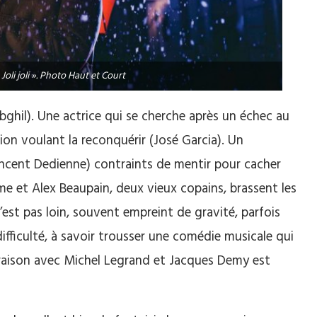
Joli joli ». Photo Haut et Court
ebghil). Une actrice qui se cherche après un échec au
on voulant la reconquérir (José Garcia). Un
Vincent Dedienne) contraints de mentir pour cacher
ème et Alex Beaupain, deux vieux copains, brassent les
’est pas loin, souvent empreint de gravité, parfois
ifficulté, à savoir trousser une comédie musicale qui
paraison avec Michel Legrand et Jacques Demy est