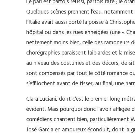
Le pari est parfois réussi, parfois raté ; le dr
Quelques scènes prennent l’eau, notamment ce
l’Italie avait aussi porté la poisse à Christo
hôpital ou dans les rues enneigées (une « Ch
nettement moins bien, celle des ramoneurs d
chorégraphies paraissent faiblardes et la mise
au niveau des costumes et des décors, de sit
sont compensés par tout le côté romance du f
s’effilochent avant de tisser, au final, une ha
Clara Luciani, dont c’est le premier long mét
évident. Mais pourquoi donc l’avoir affligée d
comédiens chantent bien, particulièrement Wi
José Garcia en amoureux éconduit, dont la gr