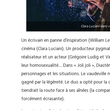
Clara Luciani dans « 
Un écrivain en panne d’inspiration (William L
cinéma (Clara Luciani). Un producteur pygmali
réalisateur et un acteur (Grégoire Ludig et 
leur homosexualité… Dans « Joli joli », Diast
personnages et les situations. Le vaudeville n
gagné par la légèreté. Le duo a opté pour la d
tiendrait la route face à ses aînées (la com
forcément écrasante).