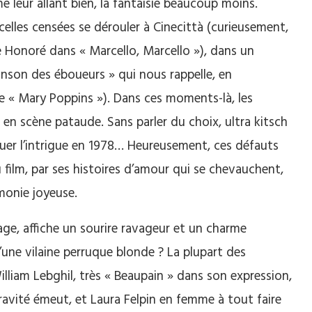
ame leur allant bien, la fantaisie beaucoup moins.
lles censées se dérouler à Cinecittà (curieusement,
phe Honoré dans « Marcello, Marcello »), dans un
anson des éboueurs » qui nous rappelle, en
e « Mary Poppins »). Dans ces moments-là, les
 en scène pataude. Sans parler du choix, ultra kitsch
uer l’intrigue en 1978… Heureusement, ces défauts
ilm, par ses histoires d’amour qui se chevauchent,
rmonie joyeuse.
rage, affiche un sourire ravageur et un charme
’une vilaine perruque blonde ? La plupart des
lliam Lebghil, très « Beaupain » dans son expression,
avité émeut, et Laura Felpin en femme à tout faire