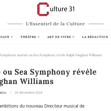
L'Essentiel de la Culture
SIQUE
THÉÂTRE
ART DE VIVRE
LA RÉDACTION
Symphonie marine ou Sea Symphony révèle Ralph Vaughan Williams
ique classique
 ou Sea Symphony révèle
ghan Williams
ialou
30 décembre 2024
 ambitions du nouveau Directeur musical de