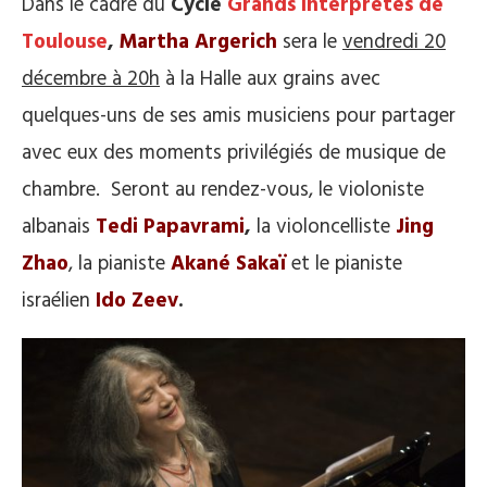
Dans le cadre du
Cycle
Grands Interprètes de
Toulouse
,
Martha Argerich
sera le
vendredi 20
décembre à 20h
à la Halle aux grains avec
quelques-uns de ses amis musiciens pour partager
avec eux des moments privilégiés de musique de
chambre. Seront au rendez-vous, le violoniste
albanais
Tedi Papavrami
,
la violoncelliste
Jing
Zhao
, la pianiste
Akané Sakaï
et le pianiste
israélien
Ido Zeev
.