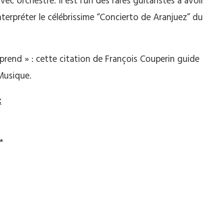
vec orchestre. Il est l’un des rares guitaristes à avoir
interpréter le célébrissime “Concierto de Aranjuez” du
prend » : cette citation de François Couperin guide
Musique.
:
*