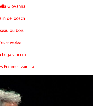
Bella Giovanna
elin del bosch
iseau du bois
t’es envolée
a Lega vincera
es Femmes vaincra