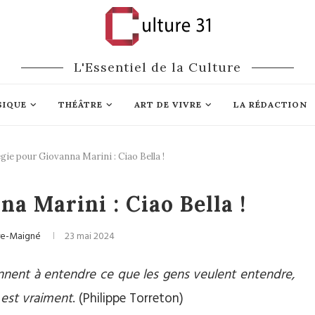
L'Essentiel de la Culture
SIQUE
THÉÂTRE
ART DE VIVRE
LA RÉDACTION
gie pour Giovanna Marini : Ciao Bella !
ique du monde
a Marini : Ciao Bella !
bre-Maigné
23 mai 2024
onnent à entendre ce que les gens veulent entendre,
e est vraiment
. (Philippe Torreton)