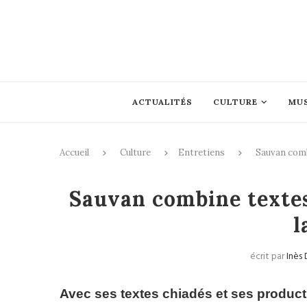
ACTUALITÉS
CULTURE
MU
Accueil
Culture
Entretiens
Sauvan combi
Entretiens
Pop / Rock / Rap
Sauvan combine textes
l
écrit par
Inès
Avec ses textes chiadés et ses product