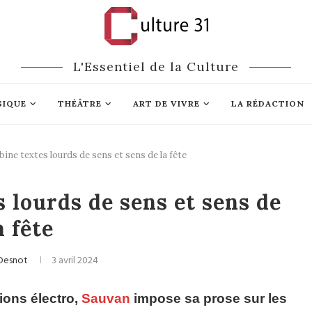
L'Essentiel de la Culture
SIQUE
THÉÂTRE
ART DE VIVRE
LA RÉDACTION
ne textes lourds de sens et sens de la fête
Musique actuelle
Chanson Française
 lourds de sens et sens de
a fête
 Desnot
3 avril 2024
ions électro,
Sauvan
impose sa prose sur les