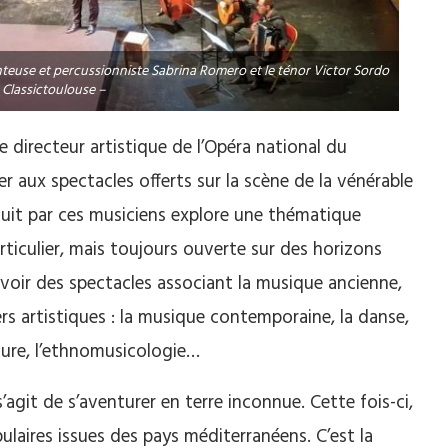
nteuse et percussionniste Sabrina Romero et le ténor Victor Sordo
 Classictoulouse –
e directeur artistique de l’Opéra national du
er aux spectacles offerts sur la scène de la vénérable
duit par ces musiciens explore une thématique
rticulier, mais toujours ouverte sur des horizons
evoir des spectacles associant la musique ancienne,
ers artistiques : la musique contemporaine, la danse,
ature, l’ethnomusicologie…
’agit de s’aventurer en terre inconnue. Cette fois-ci,
pulaires issues des pays méditerranéens. C’est la