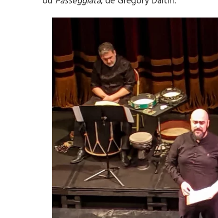
ou
Passeggiata
, de Grégory Daltin.