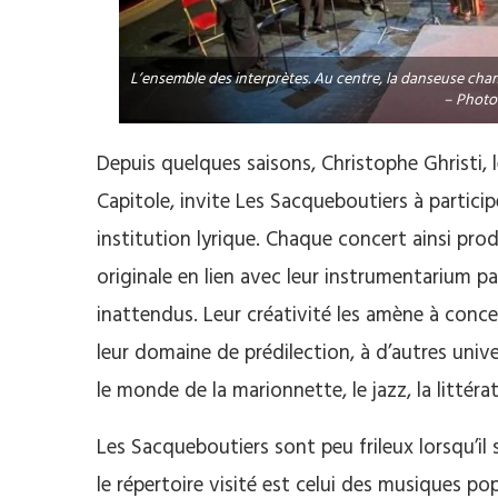
L’ensemble des interprètes. Au centre, la danseuse cha
– Photo
Depuis quelques saisons, Christophe Ghristi, l
Capitole, invite Les Sacqueboutiers à particip
institution lyrique. Chaque concert ainsi pro
originale en lien avec leur instrumentarium pa
inattendus. Leur créativité les amène à conc
leur domaine de prédilection, à d’autres univ
le monde de la marionnette, le jazz, la littér
Les Sacqueboutiers sont peu frileux lorsqu’il s
le répertoire visité est celui des musiques po