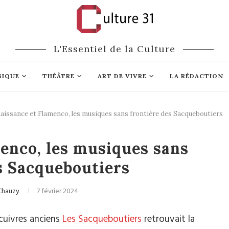
L'Essentiel de la Culture
SIQUE
THÉÂTRE
ART DE VIVRE
LA RÉDACTION
aissance et Flamenco, les musiques sans frontière des Sacqueboutiers
ique classique
enco, les musiques sans
s Sacqueboutiers
Chauzy
7 février 2024
 cuivres anciens
Les Sacqueboutiers
retrouvait la