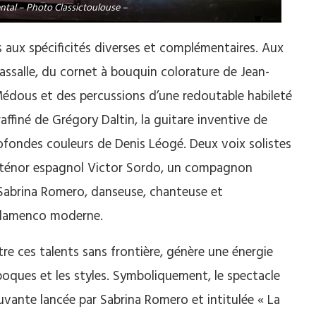
ntal – Photo Classictoulouse –
es aux spécificités diverses et complémentaires. Aux
assalle, du cornet à bouquin colorature de Jean-
Médous et des percussions d’une redoutable habileté
raffiné de Grégory Daltin, la guitare inventive de
rofondes couleurs de Denis Léogé. Deux voix solistes
 du ténor espagnol Victor Sordo, un compagnon
e Sabrina Romero, danseuse, chanteuse et
 Flamenco moderne.
tre ces talents sans frontière, génère une énergie
oques et les styles. Symboliquement, le spectacle
uvante lancée par Sabrina Romero et intitulée « La