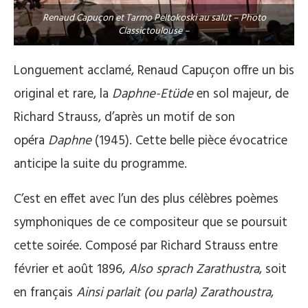
Renaud Capuçon et Tarmo Peltokoski au salut – Photo
Classictoulouse –
Longuement acclamé, Renaud Capuçon offre un bis
original et rare, la
Daphne-Etüde
en sol majeur, de
Richard Strauss, d’après un motif de son
opéra
Daphne
(1945). Cette belle pièce évocatrice
anticipe la suite du programme.
C’est en effet avec l’un des plus célèbres poèmes
symphoniques de ce compositeur que se poursuit
cette soirée. Composé par Richard Strauss entre
février et août 1896,
Also sprach Zarathustra
, soit
en français
Ainsi parlait (ou parla) Zarathoustra
,