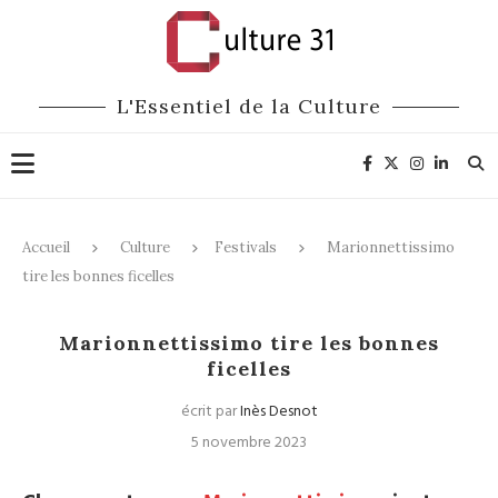
L'Essentiel de la Culture
Accueil
Culture
Festivals
Marionnettissimo
tire les bonnes ficelles
Festivals
Théâtre
Arts du Cirque
Marionnettissimo tire les bonnes
ficelles
écrit par
Inès Desnot
5 novembre 2023