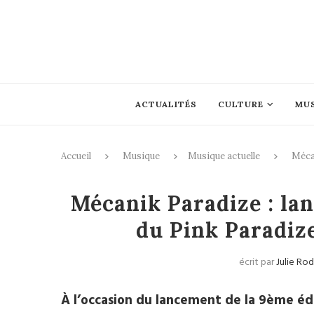
ACTUALITÉS
CULTURE
MU
Accueil
Musique
Musique actuelle
Mécan
Musique a
Mécanik Paradize : la
du Pink Paradize
écrit par
Julie Ro
À l’occasion du lancement de la 9ème édi