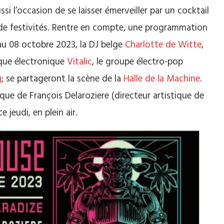
si l’occasion de se laisser émerveiller par un cocktail
 de festivités. Rentre en compte, une programmation
 au 08 octobre 2023,
la DJ belge
Charlotte de Witte
,
que électronique
Vitalic
, le groupe électro-pop
g
; se partageront la scène de la
Halle de la Machine
.
ique de François Delaroziere (directeur artistique de
jeudi, en plein air.