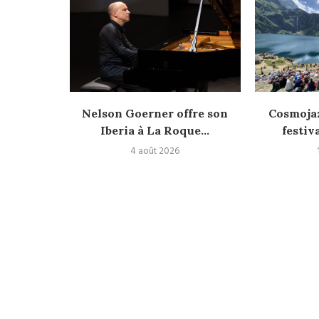
mondes
Nelson Goerner offre son
Cosmojaz
Iberia à La Roque...
festiv
4 août 2026