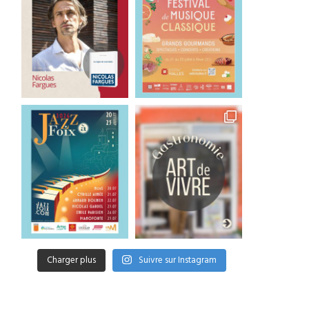
Festival Vadrouille 2026 :
Simon Gabriel a dévoi
deux jours de musique...
« Human Space », son
premier...
24 juillet 2026
22 juillet 2026
Charger plus
Suivre sur Instagram