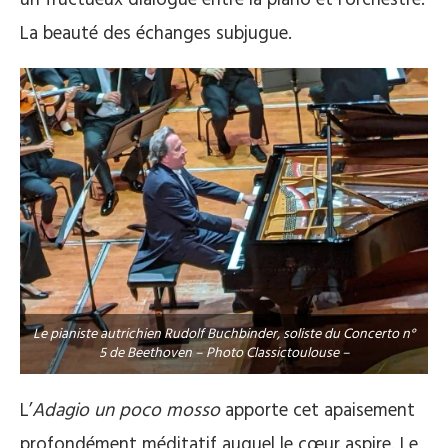
La beauté des échanges subjugue.
Le pianiste autrichien Rudolf Buchbinder, soliste du Concerto n°
5 de Beethoven – Photo Classictoulouse –
L’
Adagio un poco mosso
apporte cet apaisement
profondément méditatif auquel le cœur aspire. Le