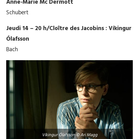
Anne-Marie Mc Dermott
Schubert
Jeudi 14 – 20 h/Cloître des Jacobins : Víkingur
Ólafsson
Bach
Víkingur Ólafsson © Ari Magg