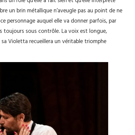
 un rôle qu’elle a fait sien et qu’elle interprète
mbre un brin métallique n’aveugle pas au point de ne
 ce personnage auquel elle va donner parfois, par
s toujours sous contrôle. La voix est longue,
, sa Violetta recueillera un véritable triomphe