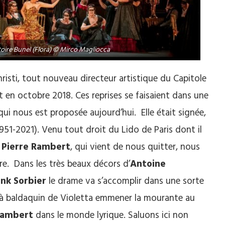
toire Bunel (Flora) © Mirco Magliocca
risti, tout nouveau directeur artistique du Capitole
t en octobre 2018. Ces reprises se faisaient dans une
 qui nous est proposée aujourd’hui. Elle était signée,
951-2021). Venu tout droit du Lido de Paris dont il
,
Pierre Rambert
, qui vient de nous quitter, nous
re. Dans les très beaux décors d’
Antoine
ank Sorbier
le drame va s’accomplir dans une sorte
it à baldaquin de Violetta emmener la mourante au
Rambert
dans le monde lyrique. Saluons ici non