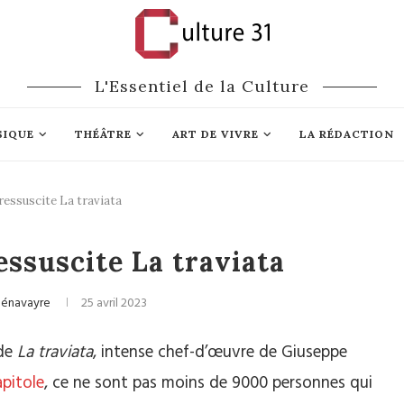
L'Essentiel de la Culture
SIQUE
THÉÂTRE
ART DE VIVRE
LA RÉDACTION
ressuscite La traviata
Opéra
essuscite La traviata
Pénavayre
25 avril 2023
 de
La traviata
, intense chef-d’œuvre de Giuseppe
pitole
, ce ne sont pas moins de 9000 personnes qui