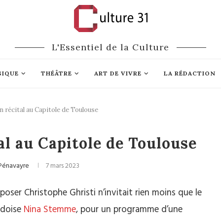
L'Essentiel de la Culture
SIQUE
THÉÂTRE
ART DE VIVRE
LA RÉDACTION
 récital au Capitole de Toulouse
Opéra
l au Capitole de Toulouse
Pénavayre
7 mars 2023
poser Christophe Ghristi n’invitait rien moins que le
édoise
Nina Stemme
, pour un programme d’une