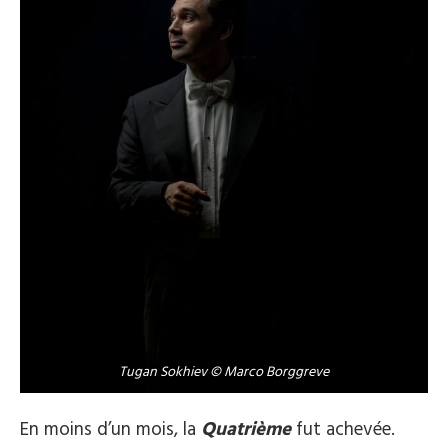
Tugan Sokhiev © Marco Borggreve
En moins d’un mois, la
Quatrième
fut achevée.