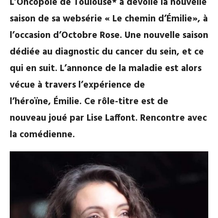
L’Oncopole de Toulouse* a dévoilé la nouvelle
saison de sa websérie « Le chemin d’
É
milie»,
à
l’occasion d’Octobre Rose
.
Une nouvelle saison
dédiée
au diagnostic du cancer du sein,
et ce
qui en suit
.
L’annonce de la maladie est alors
vécue
à travers l’expérience de
l’héroïne,
É
milie
. Ce
rôle-titre
est
de
nouveau
joué
par
Lise Laffont.
Rencontre avec
l
a comédienne.