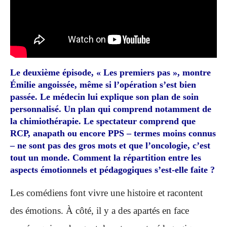
Le deuxième épisode, « Les premiers pas », montre
Émilie angoissée, même si l’opération s’est bien
passée. Le médecin lui explique son plan de soin
personnalisé. Un plan qui comprend notamment de
la chimiothérapie. Le spectateur comprend que
RCP, anapath ou encore PPS – termes moins connus
– ne sont pas des gros mots et que l’oncologie, c’est
tout un monde. Comment la répartition entre les
aspects émotionnels et pédagogiques s’est-elle faite ?
Les comédiens font vivre une histoire et racontent
des émotions. À côté, il y a des apartés en face