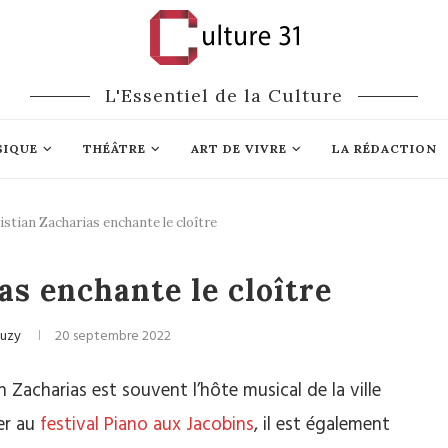
L'Essentiel de la Culture
SIQUE
THÉÂTRE
ART DE VIVRE
LA RÉDACTION
istian Zacharias enchante le cloître
ique classique
as enchante le cloître
auzy
20 septembre 2022
an Zacharias est souvent l’hôte musical de la ville
per au
festival Piano aux Jacobins
, il est également