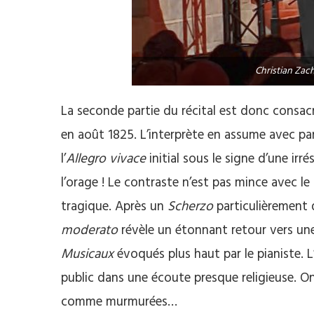
Christian Zac
La seconde partie du récital est donc consa
en août 1825. L’interprète en assume avec p
l’
Allegro vivace
initial sous le signe d’une irr
l’orage ! Le contraste n’est pas mince avec le
tragique. Après un
Scherzo
particulièrement d
moderato
révèle un étonnant retour vers un
Musicaux
évoqués plus haut par le pianiste. L
public dans une écoute presque religieuse. On
comme murmurées…