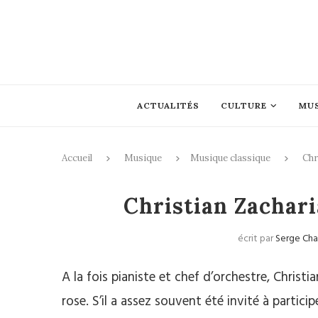
ACTUALITÉS
CULTURE
MU
Accueil
Musique
Musique classique
Chr
Mus
Christian Zachari
écrit par
Serge Ch
A la fois pianiste et chef d’orchestre, Christi
rose. S’il a assez souvent été invité à partici