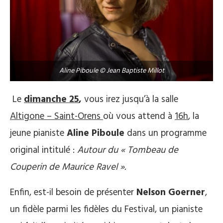
Aline Piboule © Jean Baptiste Millot
Le
dimanche 25
,
vous irez jusqu’à la salle
Altigone – Saint-Orens
où vous attend à
16h
, la
jeune pianiste
Aline Piboule
dans un programme
original intitulé :
Autour du « Tombeau de
Couperin de Maurice Ravel ».
Enfin, est-il besoin de présenter
Nelson Goerner
,
un fidèle parmi les fidèles du Festival, un pianiste