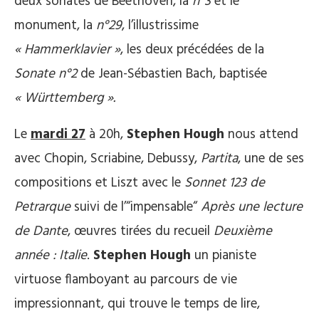
deux sonates de Beethoven, la
n°3
et le
monument, la
n°29
, l’illustrissime
« Hammerklavier »
, les deux précédées de la
Sonate n°2
de Jean-Sébastien Bach, baptisée
« Württemberg ».
Le
mardi 27
à 20h,
Stephen Hough
nous attend
avec Chopin, Scriabine, Debussy,
Partita
, une de ses
compositions et Liszt avec le
Sonnet 123 de
Petrarque
suivi de l’“impensable“
Après une lecture
de Dante
, œuvres tirées du recueil
Deuxième
année : Italie
.
Stephen Hough
un pianiste
virtuose flamboyant au parcours de vie
impressionnant, qui trouve le temps de lire,