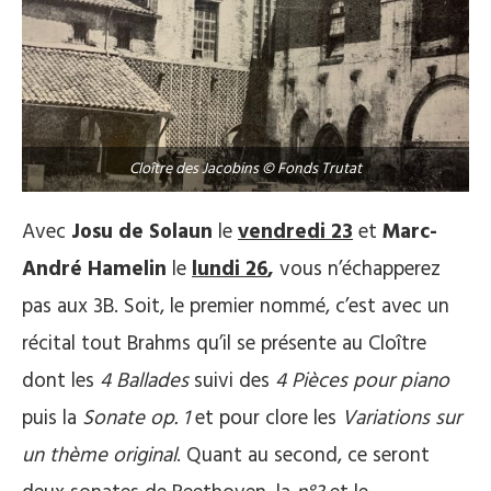
Cloître des Jacobins © Fonds Trutat
Avec
Josu de Solaun
le
vendredi 23
et
Marc-
André Hamelin
le
lundi 26
,
vous n’échapperez
pas aux 3B. Soit, le premier nommé, c’est avec un
récital tout Brahms qu’il se présente au Cloître
dont les
4 Ballades
suivi des
4 Pièces pour piano
puis la
Sonate op. 1
et pour clore les
Variations sur
un thème original
. Quant au second, ce seront