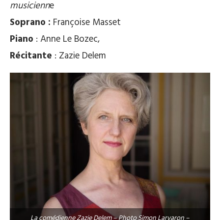
musicienn
e
Soprano :
Françoise Masset
Piano
: Anne Le Bozec,
Récitante
: Zazie Delem
La comédienne Zazie Delem – Photo Simon Larvaron –