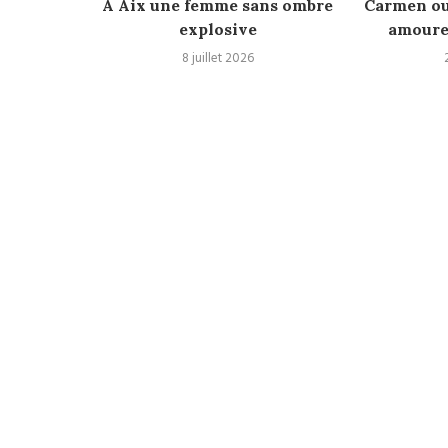
apitole •
A Aix une femme sans ombre
Carmen ou
aire...
explosive
amoureu
8 juillet 2026