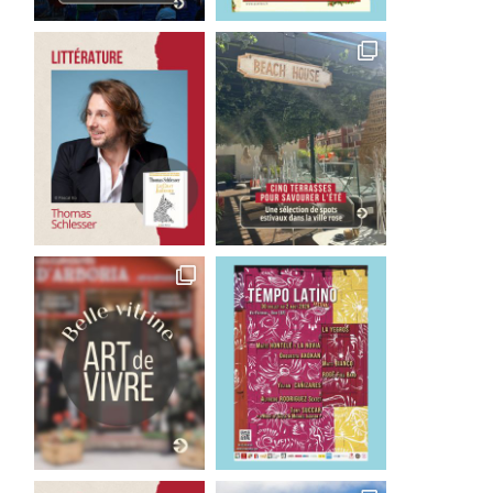
odigieux Salomé servie par
Salomé, un clash familia
une fabuleuse Salomé
rythme d’un tsunami..
2 juin 2026
25 mai 2026