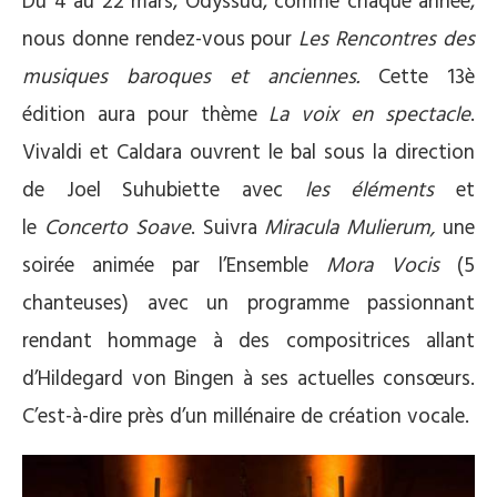
Du 4 au 22 mars, Odyssud, comme chaque année,
nous donne rendez-vous pour
Les Rencontres des
musiques baroques et anciennes.
Cette 13è
édition aura pour thème
La voix en spectacle
.
Vivaldi et Caldara ouvrent le bal sous la direction
de Joel Suhubiette avec
les éléments
et
le
Concerto Soave
. Suivra
Miracula Mulierum,
une
soirée animée par l’Ensemble
Mora Vocis
(5
chanteuses) avec un programme passionnant
rendant hommage à des compositrices allant
d’Hildegard von Bingen à ses actuelles consœurs.
C’est-à-dire près d’un millénaire de création vocale.