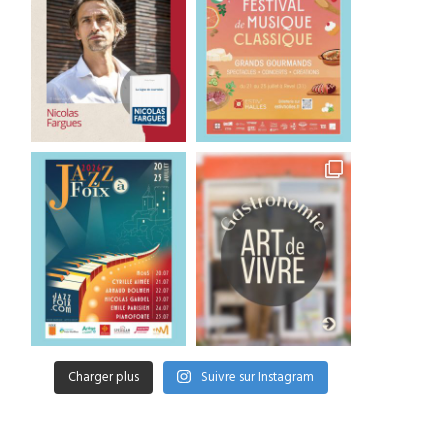
Michel Plasson retrouve
Le retour triomphal d
Toulouse pour un concert
Michel Plasson à Toulo
exceptionnel
5 juillet 2026
5 juillet 2026
Charger plus
Suivre sur Instagram