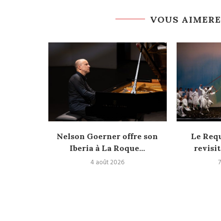
VOUS AIMERE
versité
Nelson Goerner offre son
Le Req
Iberia à La Roque...
revisit
4 août 2026
7