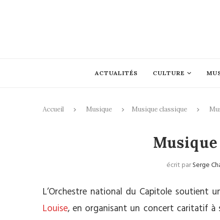
ACTUALITÉS
CULTURE
MU
Accueil
Musique
Musique classique
Mus
Musique cl
Musique 
écrit par
Serge Ch
L’Orchestre national du Capitole soutient un
Louise
, en organisant un concert caritatif 