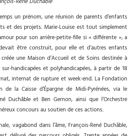
rançois-René Duchable
temps un prénom, une réunion de parents d’enfants
ts et des projets. Marie-Louise est tout simplement
our pour son arrière-petite-fille si « différente », a
devait être construit, pour elle et d’autres enfants
t créée une Maison d’Accueil et de Soins destinée à
sur-handicapées et polyhandicapées, à partir de 18
ternat, internat de rupture et week-end. La Fondation
 de la Caisse d’Épargne de Midi-Pyrénées, via le
René Duchâble et Ben Gernon, ainsi que l’Orchestre
néreux concours au soutien de ces actions.
nale, vagabond dans l’âme, François-René Duchâble,
est délivré des parcours obligés. Trente années de