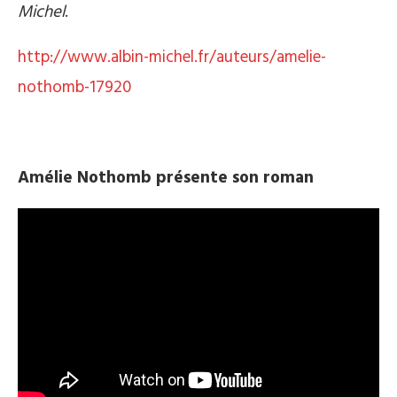
Michel
.
http://www.albin-michel.fr/auteurs/amelie-
nothomb-17920
Amélie Nothomb présente son roman