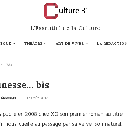
L'Essentiel de la Culture
SIQUE
THÉÂTRE
ART DE VIVRE
LA RÉDACTION
se… bis
Littérature
unesse… bis
Pénavayre
17 août 2017
ais publie en 2008 chez XO son premier roman au titre
u’il nous cueille au passage par sa verve, son naturel,