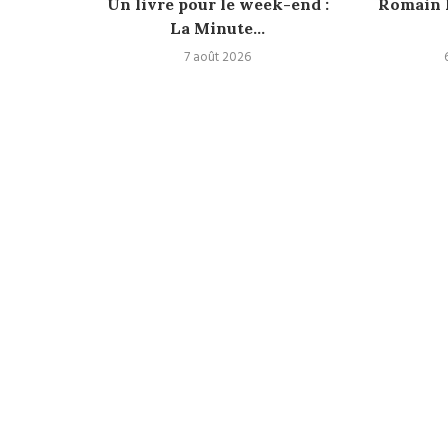
eek-end :
Un livre pour le week-end :
Romain L
u...
La Minute...
7 août 2026