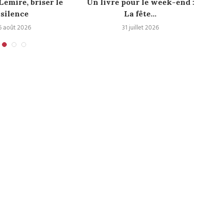
emire, briser le
Un livre pour le week-end :
silence
La fête...
6 août 2026
31 juillet 2026