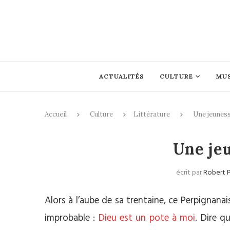
ACTUALITÉS
CULTURE
MU
Accueil
Culture
Littérature
Une jeunes
Une je
écrit par
Robert 
Alors à l’aube de sa trentaine, ce Perpignan
improbable :
Dieu est un pote à moi
. Dire q