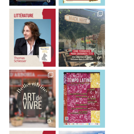
Laetitia Colombani, un
Sylvie Bagur, Le Process
combat pour toutes
l’exécution anticipée
30 juillet 2026
28 juillet 2026