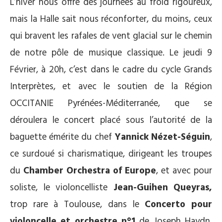
L’hiver nous offre des journées au froid rigoureux,
mais la Halle sait nous réconforter, du moins, ceux
qui bravent les rafales de vent glacial sur le chemin
de notre pôle de musique classique. Le jeudi 9
Février, à 20h, c’est dans le cadre du cycle Grands
Interprètes, et avec le soutien de la Région
OCCITANIE Pyrénées-Méditerranée, que se
déroulera le concert placé sous l’autorité de la
baguette émérite du chef
Yannick Nézet-Séguin
,
ce surdoué si charismatique, dirigeant les troupes
du
Chamber Orchestra of Europe
, et avec pour
soliste, le violoncelliste
Jean-Guihen Queyras,
trop rare à Toulouse, dans le
Concerto pour
violoncelle et orchestre n°1
de Joseph Haydn.