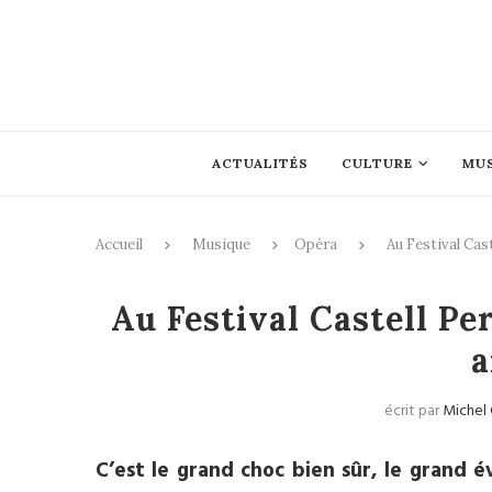
ACTUALITÉS
CULTURE
MU
Accueil
Musique
Opéra
Au Festival Cas
Opé
Au Festival Castell Pe
a
écrit par
Michel 
C’est le grand choc bien sûr, le gran