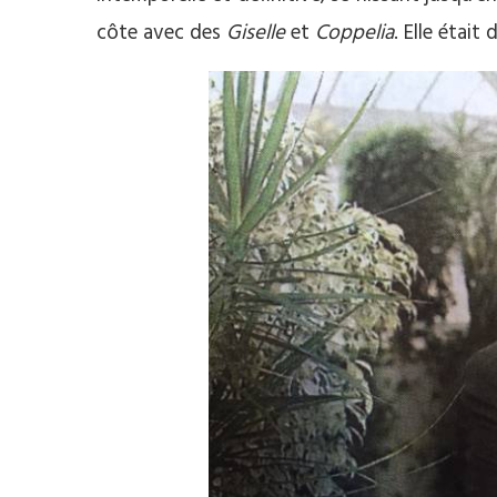
côte avec des
Giselle
et
Coppelia
. Elle était