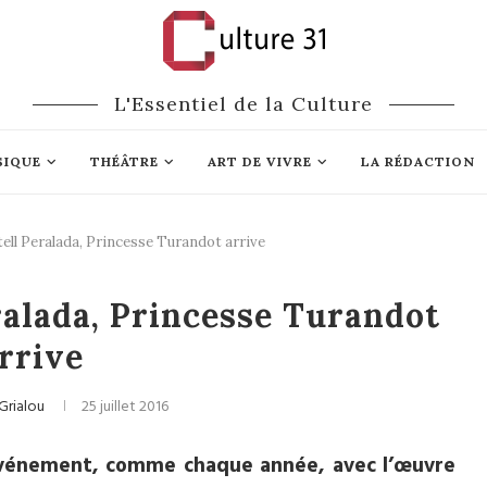
L'Essentiel de la Culture
SIQUE
THÉÂTRE
ART DE VIVRE
LA RÉDACTION
tell Peralada, Princesse Turandot arrive
ra
Festivals
ralada, Princesse Turandot
rrive
Grialou
25 juillet 2016
d événement, comme chaque année, avec l’œuvre