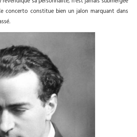
 y revendique sa personnalité, n’est jamais submergée
 Ce concerto constitue bien un jalon marquant dans
assé.