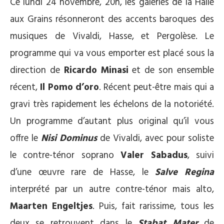
Ce lundi 24 novembre, 20h, les galeries de la Halle
aux Grains résonneront des accents baroques des
musiques de Vivaldi, Hasse, et Pergolèse. Le
programme qui va vous emporter est placé sous la
direction de
Ricardo Minasi
et de son ensemble
récent,
Il Pomo d’oro
. Récent peut-être mais qui a
gravi très rapidement les échelons de la notoriété.
Un programme d’autant plus original qu’il vous
offre le
Nisi Dominus
de Vivaldi, avec pour soliste
le contre-ténor soprano
Valer Sabadus
, suivi
d’une œuvre rare de Hasse, le
Salve Regina
interprété par un autre contre-ténor mais alto,
Maarten Engeltjes
. Puis, fait rarissime, tous les
deux se retrouvent dans le
Stabat Mater
de