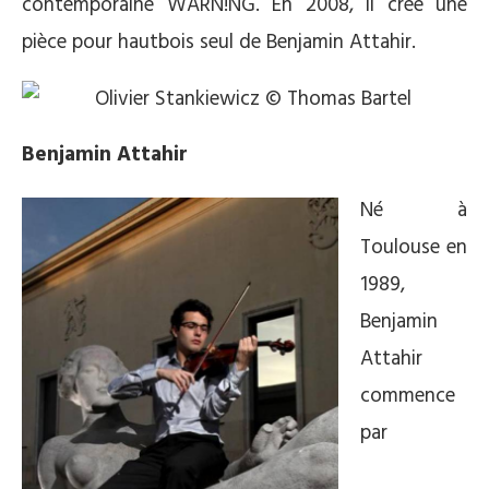
contemporaine WARN!NG. En 2008, il crée une
pièce pour hautbois seul de Benjamin Attahir.
Benjamin Attahir
Né à
Toulouse en
1989,
Benjamin
Attahir
commence
par